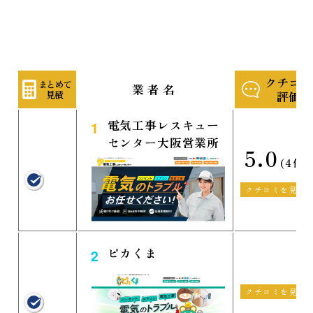
クチコミ
まとめて
業者名
見積
評価
電気工事レスキュー
1
センター大阪営業所
5.0
(4件)
クチコミを見る
ピカくま
2
クチコミを見る