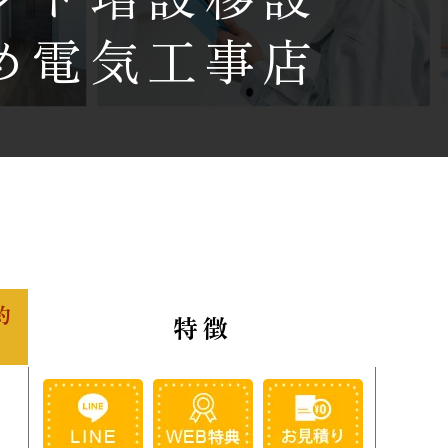
め電気工事店
約
特徴
典