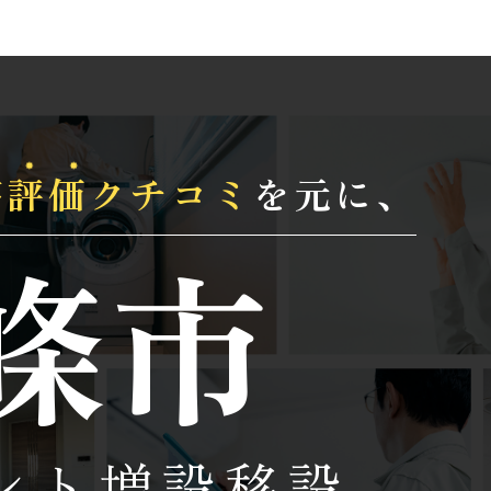
高評価
クチコミ
を元に、
條市
ント増設移設