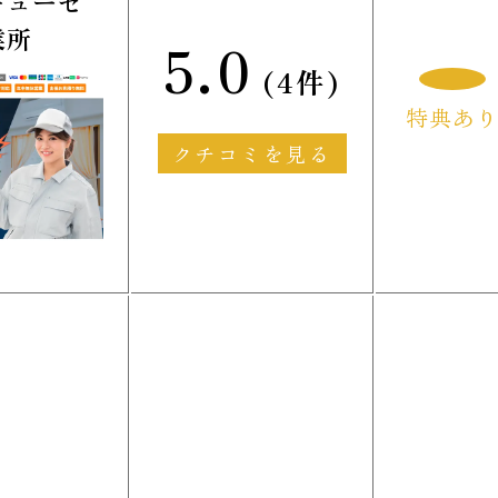
キューセ
業所
5.0
(4件)
特典あ
クチコミを見る