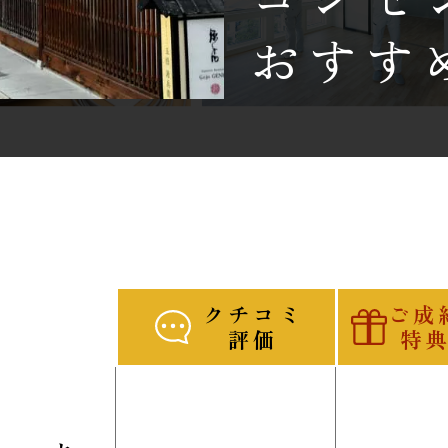
おすす
クチコミ
ご成
評価
特