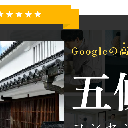
Googleの
五
コンセ