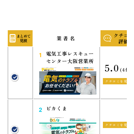
クチコミ
まとめて
業者名
見積
評価
電気工事レスキュー
1
センター大阪営業所
5.0
(4件)
クチコミを見る
ピカくま
2
クチコミを見る