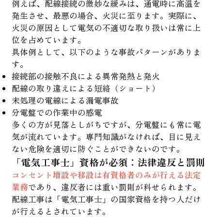
例えば、配線接続の微妙な緩みは、通電時に高温を
発生させ、最悪の場合、火災に至ります。実際に、
火災の原因として電気の不適切な取り扱いは常に上
位を占めています。
具体例として、以下のような事故パターンがありま
す。
接続部の接触不良による異常発熱と発火
配線の取り違えによる短絡（ショート）
未処理の電線による漏電事故
分電盤での作業中の感電
多くの方が見落としがちですが、分電盤にも常に電
気が流れています。専門知識がなければ、目に見え
ない危険を適切に防ぐことができないのです。
「電気工事士」資格が必須：法律違反と罰則
コンセント増設や移設は有資格者のみが行える法定
業務
であり、違反者には重い罰則が科せられます。
配線工事は「電気工事士」の国家資格を持つ人だけ
が行えるとされています。